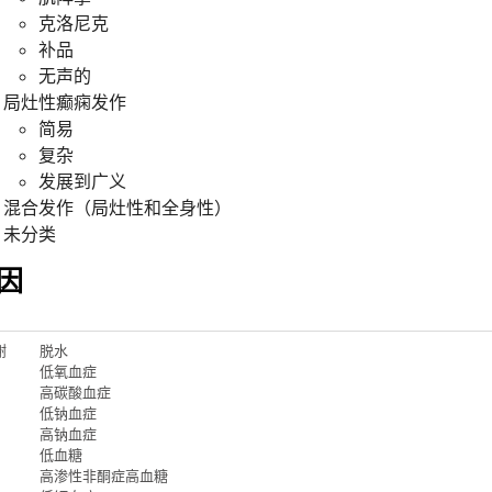
克洛尼克
补品
无声的
局灶性癫痫发作
简易
复杂
发展到广义
混合发作（局灶性和全身性）
未分类
因
谢
脱水
低氧血症
高碳酸血症
低钠血症
高钠血症
低血糖
高渗性非酮症高血糖