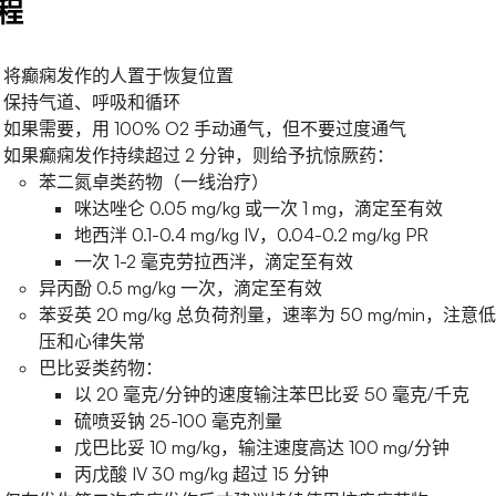
程
将癫痫发作的人置于恢复位置
保持气道、呼吸和循环
如果需要，用 100% O2 手动通气，但不要过度通气
如果癫痫发作持续超过 2 分钟，则给予抗惊厥药：
苯二氮卓类药物（一线治疗）
咪达唑仑 0.05 mg/kg 或一次 1 mg，滴定至有效
地西泮 0.1-0.4 mg/kg IV，0.04-0.2 mg/kg PR
一次 1-2 毫克劳拉西泮，滴定至有效
异丙酚 0.5 mg/kg 一次，滴定至有效
苯妥英 20 mg/kg 总负荷剂量，速率为 50 mg/min，注意
压和心律失常
巴比妥类药物：
以 20 毫克/分钟的速度输注苯巴比妥 50 毫克/千克
硫喷妥钠 25-100 毫克剂量
戊巴比妥 10 mg/kg，输注速度高达 100 mg/分钟
丙戊酸 IV 30 mg/kg 超过 15 分钟