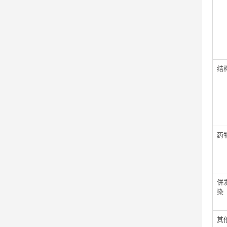
结
药
併
染
其