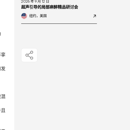
2026 年 9 月 12 日
超声引导的局部麻醉精品研讨会
纽约，美国
动
阵挛
痫发
识混
并且