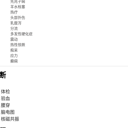
先兆子痫
羊水栓塞
热疗
头部外伤
乳糜泻
分流
多发性硬化症
震动
热性惊厥
痴呆
应力
癫痫
断
体检
验血
腰穿
脑电图
核磁共振