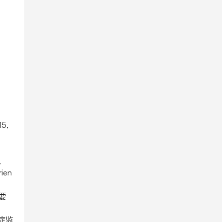
5,
y、
ien
要
重症监