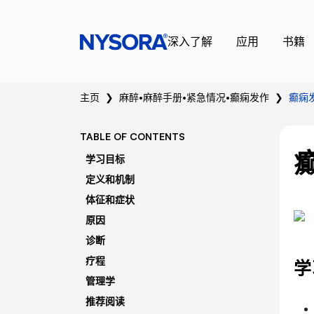
深入了解
应用
书籍
主页
❯
麻醉
•
麻醉手册
•
紧急情况
•
癫痫发作
❯
癫痫
TABLE OF CONTENTS
学习目标
定义和机制
体征和症状
原因
诊断
疗程
学
管理学
推荐阅读