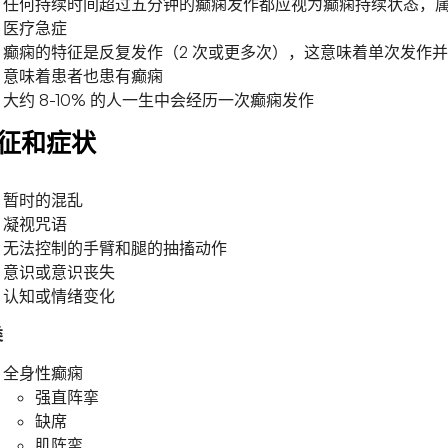
任何持续时间超过五分钟的癫痫发作都应视为癫痫持续状态，
医疗急症
癫痫的特征是反复发作（2 次或更多次），这意味着单次发作
意味着患者也患有癫痫
大约 8-10% 的人一生中会经历一次癫痫发作
征和症状
暂时的混乱
凝视咒语
无法控制的手臂和腿的抽搐动作
意识或意识丧失
认知或情绪变化
类
全身性癫痫
强直阵挛
缺席
肌阵挛