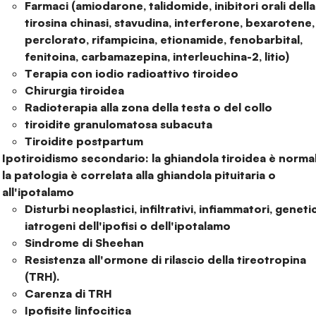
Farmaci (amiodarone, talidomide, inibitori orali della
tirosina chinasi, stavudina, interferone, bexarotene,
perclorato, rifampicina, etionamide, fenobarbital,
fenitoina, carbamazepina, interleuchina-2, litio)
Terapia con iodio radioattivo tiroideo
Chirurgia tiroidea
Radioterapia alla zona della testa o del collo
tiroidite granulomatosa subacuta
Tiroidite postpartum
Ipotiroidismo secondario: la ghiandola tiroidea è norma
la patologia è correlata alla ghiandola pituitaria o
all'ipotalamo
Disturbi neoplastici, infiltrativi, infiammatori, geneti
iatrogeni dell'ipofisi o dell'ipotalamo
Sindrome di Sheehan
Resistenza all'ormone di rilascio della tireotropina
(TRH).
Carenza di TRH
Ipofisite linfocitica