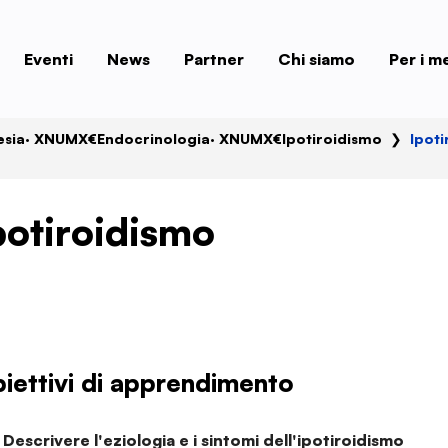
Eventi
News
Partner
Chi siamo
Per i m
esia
· XNUMX€
Endocrinologia
· XNUMX€
Ipotiroidismo
❯
Ipot
potiroidismo
iettivi di apprendimento
Descrivere l'eziologia e i sintomi dell'ipotiroidismo