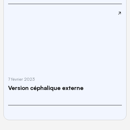
7 février 2023
1
Version céphalique externe