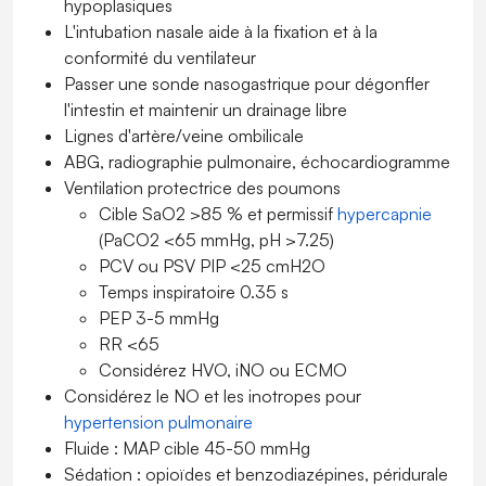
hypoplasiques
L'intubation nasale aide à la fixation et à la
conformité du ventilateur
Passer une sonde nasogastrique pour dégonfler
l'intestin et maintenir un drainage libre
Lignes d'artère/veine ombilicale
ABG, radiographie pulmonaire, échocardiogramme
Ventilation protectrice des poumons
Cible SaO
2
>85 % et permissif
hypercapnie
(PaCO
2
<65 mmHg, pH >7.25)
PCV ou PSV PIP <25 cmH
2
O
Temps inspiratoire 0.35 s
PEP 3-5 mmHg
RR <65
Considérez HVO, iNO ou ECMO
Considérez le NO et les inotropes pour
hypertension pulmonaire
Fluide : MAP cible 45-50 mmHg
Sédation : opioïdes et benzodiazépines, péridurale